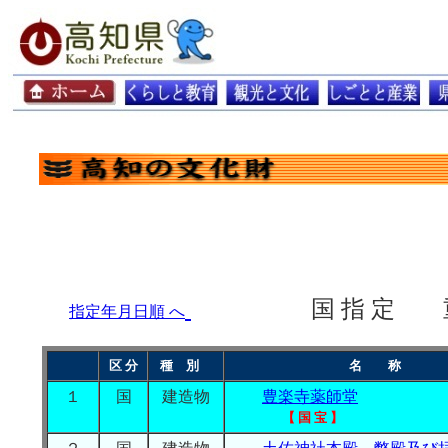
国 指 定 重 要 
指定年月日順 へ
区 分
種 別
名 称
１
国
建造物
豊楽寺薬師堂
【 国 宝 】