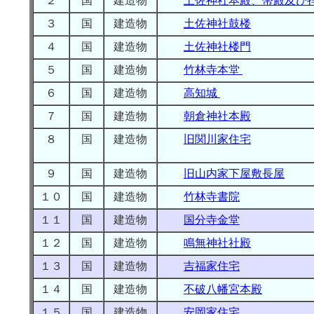
２
国
建造物
土佐神社本殿、幣殿及び
３
国
建造物
土佐神社鼓楼
４
国
建造物
土佐神社楼門
５
国
建造物
竹林寺本堂
６
国
建造物
高知城
７
国
建造物
朝倉神社本殿
８
国
建造物
旧関川家住宅
９
国
建造物
旧山内家下屋敷長屋
１０
国
建造物
竹林寺書院
１１
国
建造物
国分寺金堂
１２
国
建造物
鳴無神社社殿
１３
国
建造物
吉福家住宅
１４
国
建造物
不破八幡宮本殿
１５
国
建造物
安岡家住宅